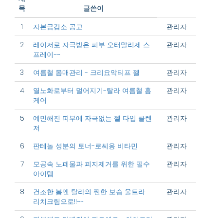
목
글쓴이
1
자본금감소 공고
관리자
2
레이저로 자극받은 피부 오터말리제 스
관리자
프레이~~
3
여름철 몸매관리 - 크리요악티프 젤
관리자
4
열노화로부터 멀어지기-탈라 여름철 홈
관리자
케어
5
예민해진 피부에 자극없는 젤 타입 클렌
관리자
저
6
판테놀 성분의 토너-로씨옹 비타민
관리자
7
모공속 노폐물과 피지제거를 위한 필수
관리자
아이템
8
건조한 봄엔 탈라의 찐한 보습 울트라
관리자
리치크림으로!!~~