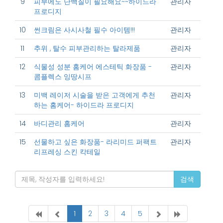
9
피부에도 단백질이 필요해요~~하이드라
관리자
프로디지
10
썬크림은 사시사철 필수 아이템!!!
관리자
11
추위 , 탈수 피부관리하는 탈라제품
관리자
12
식물성 성분 홈케어 에스테틱 화장품 -
관리자
콤플렉스 잉땅시프
13
미백 레이저 시술을 받은 고객에게 추천
관리자
하는 홈케어- 하이드라 프로디지
14
바디관리 홈케어
관리자
15
선물하고 싶은 화장품- 라리미드 퍼팩트
관리자
리프레싱 스킨 칵테일
검색
1
2
3
4
5